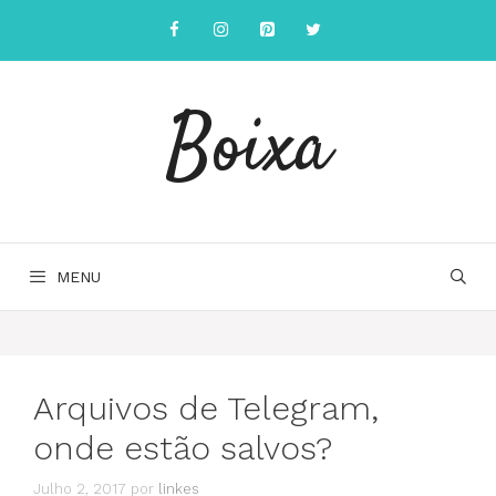
Saltar
para
o
conteúdo
Boixa
MENU
Arquivos de Telegram,
onde estão salvos?
Julho 2, 2017
por
linkes