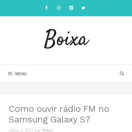
Saltar
para
o
conteúdo
Boixa
MENU
Como ouvir rádio FM no
Samsung Galaxy S7
Julho 2, 2017
por
linkes