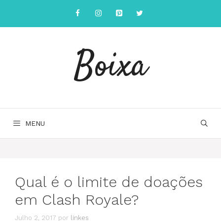
Saltar
para
o
conteúdo
Boixa
MENU
Qual é o limite de doações
em Clash Royale?
Julho 2, 2017
por
linkes