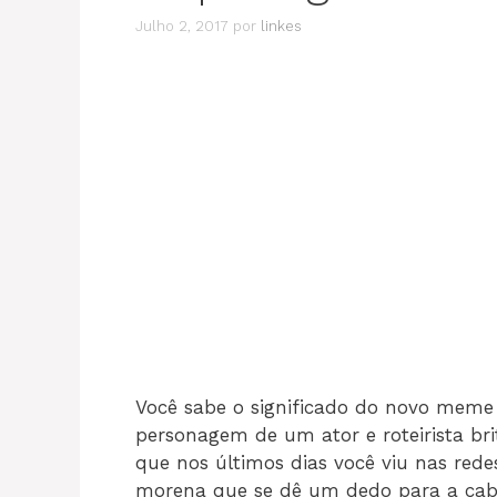
Julho 2, 2017
por
linkes
Você sabe o significado do novo mem
personagem de um ator e roteirista b
que nos últimos dias você viu nas red
morena que se dê um dedo para a cab