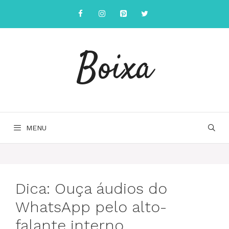
Saltar
para
o
conteúdo
Boixa
MENU
Dica: Ouça áudios do
WhatsApp pelo alto-
falante interno