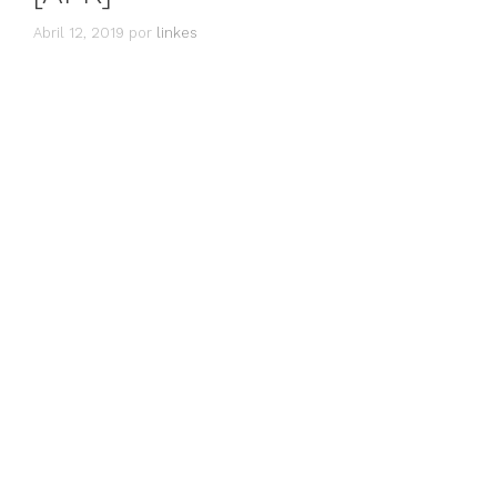
Abril 12, 2019
por
linkes