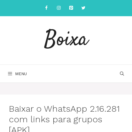
Saltar
para
o
conteúdo
Boixa
MENU
Baixar o WhatsApp 2.16.281
com links para grupos
[APK]